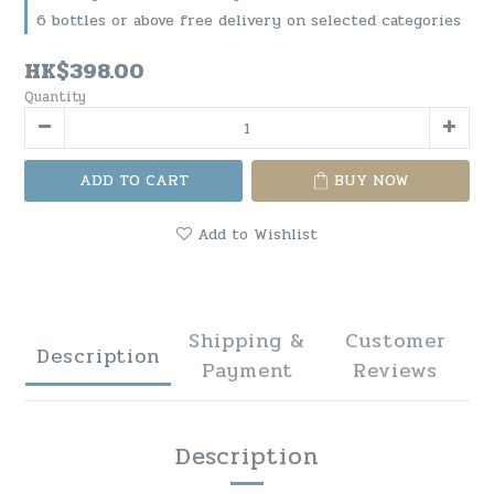
6 bottles or above free delivery on selected categories
HK$398.00
Quantity
ADD TO CART
BUY NOW
Add to Wishlist
Shipping &
Customer
Description
Payment
Reviews
Description