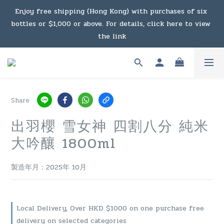
Under the law of Hong Kong, intoxicating liquor must not 
Enjoy free shipping (Hong Kong) with purchases of six 
bottles or $1,000 or above. For details, click here to view 
be sold or supplied to a minor in the course of business.
the link
Enjoy free shipping (Macau) with purchases of $2,000 or 
above. For details, click here to view the link
Share
Under the law of Hong Kong, intoxicating liquor must not 
出羽櫻 雪女神 四割八分 純米
be sold or supplied to a minor in the course of business.
大吟釀 1800ml
製造年月：2025年 10月
Local Delivery, Over HKD $1000 on one purchase free
delivery on selected categories