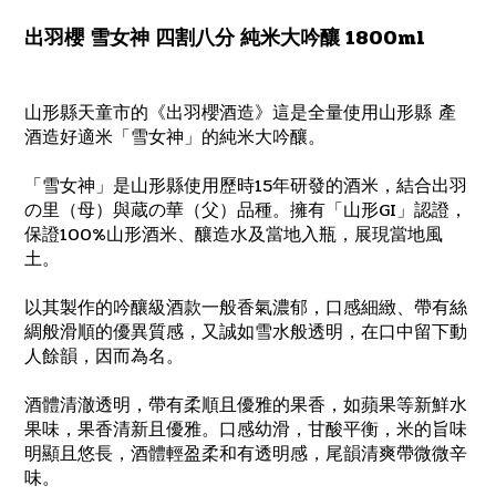
出羽櫻 雪女神 四割八分 純米大吟釀 1800ml
山形縣天童市的《出羽櫻酒造》這是全量使用山形縣 產
酒造好適米「雪女神」的純米大吟釀。
「雪女神」是山形縣使用歷時15年研發的酒米，結合出羽
の里（母）與蔵の華（父）品種。擁有「山形GI」認證，
保證100%山形酒米、釀造水及當地入瓶，展現當地風
土。
以其製作的吟釀級酒款一般香氣濃郁，口感細緻、帶有絲
綢般滑順的優異質感，又誠如雪水般透明，在口中留下動
人餘韻，因而為名。
酒體清澈透明，帶有柔順且優雅的果香，如蘋果等新鮮水
果味，果香清新且優雅。口感幼滑，甘酸平衡，米的旨味
明顯且悠長，酒體輕盈柔和有透明感，尾韻清爽帶微微辛
味。