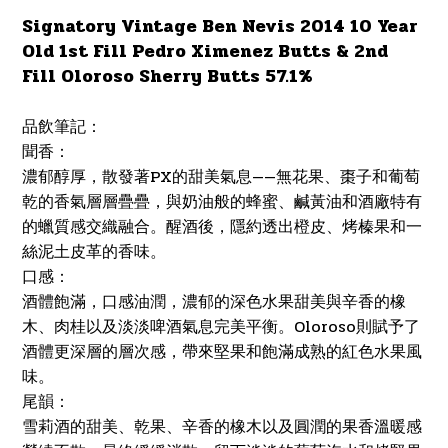
Signatory Vintage Ben Nevis 2014 10 Year
Old 1st Fill Pedro Ximenez Butts & 2nd
Fill Oloroso Sherry Butts 57.1%
品飲筆記：
聞香：
濃郁醇厚，散發著PX的甜美氣息——無花果、棗子和葡萄
乾的香氣層層疊疊，與奶油般的蜂蜜、鹹黃油和酒廠特有
的蠟質感交織融合。醒酒後，隱約透出橙皮、烤榛果和一
絲泥土皮革的香味。
口感：
酒體飽滿，口感油潤，濃郁的深色水果甜美與辛香的橡
木、肉桂以及淡淡啤酒氣息完美平衡。Oloroso則賦予了
酒體更深層的層次感，帶來堅果和飽滿成熟的紅色水果風
味。
尾韻：
雪莉酒的甜美、乾果、辛香的橡木以及圓潤的果香溫暖感