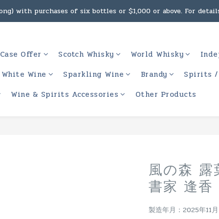
ng) with purchases of six bottles or $1,000 or above. For details
g, intoxicating liquor must not be sold or supplied to a minor 
 (Macau) with purchases of $2,000 or above. For details, click h
Case Offer
Scotch Whisky
World Whisky
Inde
g, intoxicating liquor must not be sold or supplied to a minor 
White Wine
Sparkling Wine
Brandy
Spirits 
Wine & Spirits Accessories
Other Products
風の森 露葉
書家 逢香 O
製造年月：2025年11月