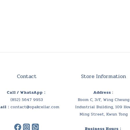
Contact
Store Information
Call / WhatsApp：
Address :
(852) 5647 9953
Room C, 3/F, Wing Cheung
ail：
contact@opakcellar.com
Industrial Building, 109 Ho
Ming Street, Kwun Tong
Business Hours：