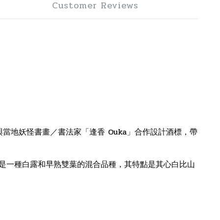
Customer Reviews
當地妖怪書畫／書法家「逢香 Ouka」合作設計酒標，帶
是一種白露和早熟雙葉的混合品種，其特點是其心白比山