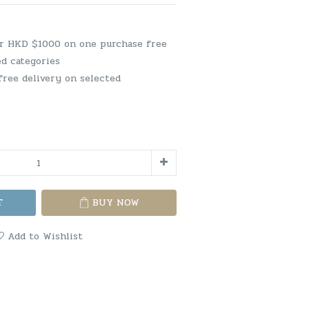
er HKD $1000 on one purchase free
ed categories
free delivery on selected
T
BUY NOW
Add to Wishlist