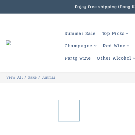
Enjoy free shipping (Hong Ko
Under the law of Hong Kon
Enjoy free shipping
Summer Sale
Top Picks
Under the law of Hong Kon
Champagne
Red Wine
Party Wine
Other Alcohol
View All
/
Sake
/
Junmai