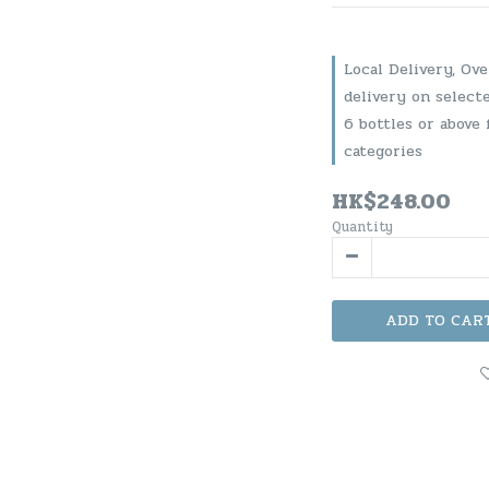
Local Delivery, Ov
delivery on select
6 bottles or above 
categories
HK$248.00
Quantity
ADD TO CAR