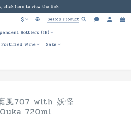
, click here to view the link
in the course of business.
$
ere to view the link
pendent Bottlers (IB)
in the course of business.
/ Fortified Wine
Sake
BUY NOW
風707 with 妖怪
uka 720ml