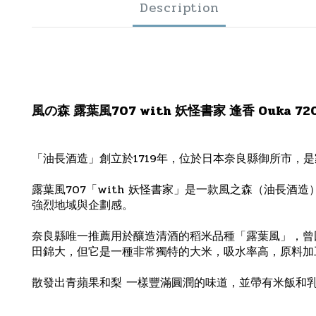
Description
風の森 露葉風707 with 妖怪書家 逢香 Ouka 72
「油長酒造」創立於1719年，位於日本奈良縣御所市，是
露葉風707「with 妖怪書家」是一款風之森（油長酒
強烈地域與企劃感。
奈良縣唯一推薦用於釀造清酒的稻米品種「露葉風」，曾
田錦大，但它是一種非常獨特的大米，吸水率高，原料加
散發出青蘋果和梨 一樣豐滿圓潤的味道，並帶有米飯和