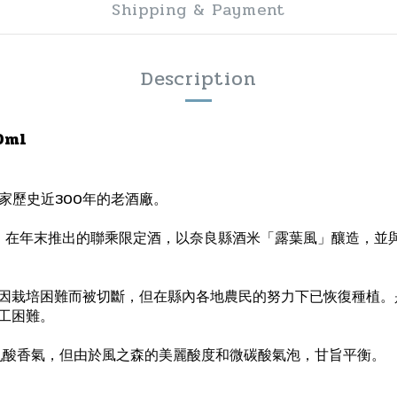
Shipping & Payment
Description
0ml
家歷史近300年的老酒廠。
造）在年末推出的聯乘限定酒，以奈良縣酒米「露葉風」釀造，並與
因栽培困難而被切斷，但在縣內各地農民的努力下已恢復種植。
工困難。
乳酸香氣，但由於風之森的美麗酸度和微碳酸氣泡，甘旨平衡。