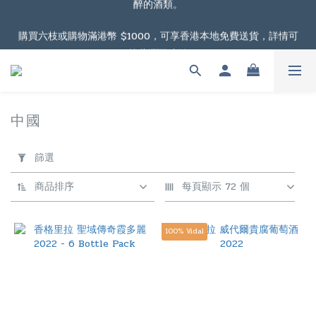
根據香港法律，不得在業務過程中，向未成年人售賣或供應令人醺
購買六枝或購物滿港幣 $1000，可享香港本地免費送貨，詳情可
醉的酒類。
按此瀏覽連結
購物滿港幣 $2000，可享澳門免費送貨，詳情可按此瀏覽連結
中國
3 件商品
根據香港法律，不得在業務過程中，向未成年人售賣或供應令人醺
套
醉的酒類。
用
篩選
篩
選
商品排序
每頁顯示 72 個
(0/20)
100% Vidal
價格
(HK$)
~