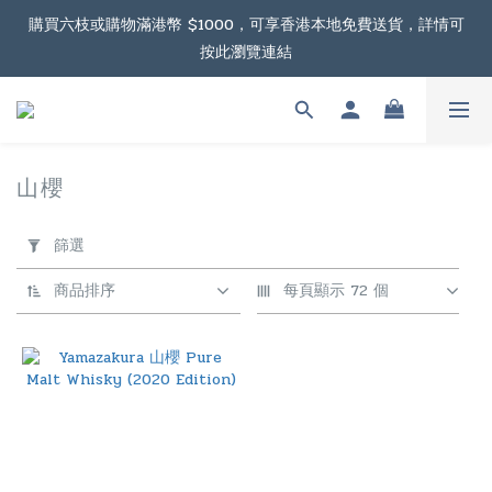
根據香港法律，不得在業務過程中，向未成年人售賣或供應令人醺
購買六枝或購物滿港幣 $1000，可享香港本地免費送貨，詳情可
按此瀏覽連結
醉的酒類。
購物滿港幣 $2000，可享澳門免費送貨，詳情可按此瀏覽連結
根據香港法律，不得在業務過程中，向未成年人售賣或供應令人醺
山櫻
1 件商品
醉的酒類。
套
用
篩選
篩
選
商品排序
每頁顯示 72 個
(0/20)
價格
(HK$)
~