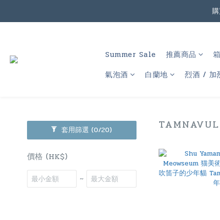
購
根
Summer Sale
推薦商品
根
氣泡酒
白蘭地
烈酒 / 加
TAMNAVU
套用篩選
(0/20)
價格 (HK$)
~