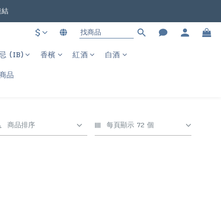
連結
。
$
(IB)
香檳
紅酒
白酒
。
商品
商品排序
每頁顯示 72 個