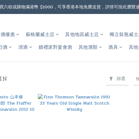
買六枝或購物滿港幣 $1000，可享香港本地免費送貨，詳情可按此瀏覽
據香港法律，不得在業務過程中，向未成年人售賣或供應令人醺醉的酒類
購物滿港幣 $2000，可享澳門免費送貨，詳情可按此瀏覽連結
箱價優惠
蘇格蘭威士忌
其他地區威士忌
獨立裝瓶威士忌 
據香港法律，不得在業務過程中，向未成年人售賣或供應令人醺醉的酒類
烈酒
清酒
婚禮派對宴會酒
其他酒類
酒具
其他
LIN
篩選
2 件商品