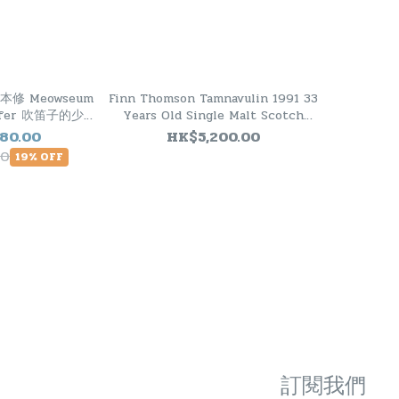
山本修 Meowseum
Finn Thomson Tamnavulin 1991 33
ffer 吹笛子的少年
Years Old Single Malt Scotch
n 2012 10年
Whisky
80.00
HK$5,200.00
00
19% OFF
訂閱我們