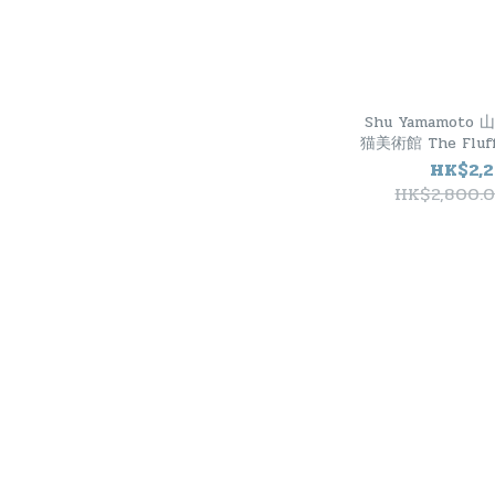
Shu Yamamoto 
猫美術館 The Flu
貓 Tamnavuli
HK$2,2
HK$2,800.