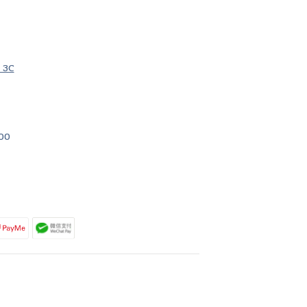
3C
00