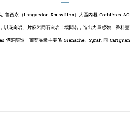
多克-魯西永（Languedoc-Roussillon）大區內嘅 Corbières A
海氣候，以花崗岩、片麻岩同石灰岩土壤聞名，造出力量感強、香料
s 酒莊釀造，葡萄品種主要係 Grenache、Syrah 同 Carignan