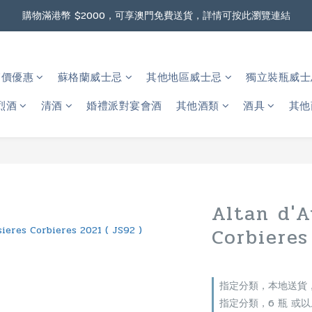
據香港法律，不得在業務過程中，向未成年人售賣或供應令人醺醉的酒類
購物滿港幣 $2000，可享澳門免費送貨，詳情可按此瀏覽連結
據香港法律，不得在業務過程中，向未成年人售賣或供應令人醺醉的酒類
箱價優惠
蘇格蘭威士忌
其他地區威士忌
獨立裝瓶威士忌 
烈酒
清酒
婚禮派對宴會酒
其他酒類
酒具
其他
Altan d'A
Corbieres
指定分類，本地送貨，
指定分類，6 瓶 或