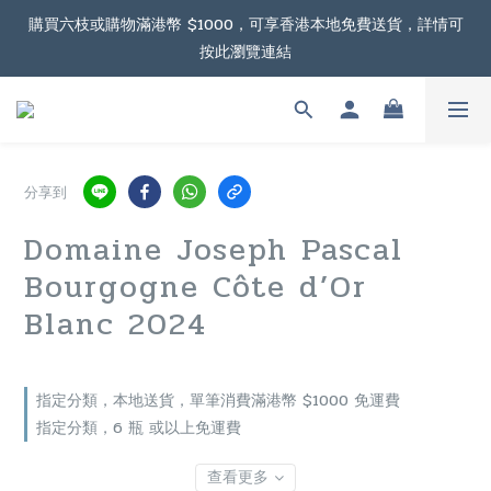
購買六枝或購物滿港幣 $1000，可享香港本地免費送貨，詳情可
根據香港法律，不得在業務過程中，向未成年人售賣或供應令人醺
按此瀏覽連結
醉的酒類。
購物滿港幣 $2000，可享澳門免費送貨，詳情可按此瀏覽連結
根據香港法律，不得在業務過程中，向未成年人售賣或供應令人醺
分享到
醉的酒類。
Domaine Joseph Pascal
Bourgogne Côte d’Or
Blanc 2024
指定分類，本地送貨，單筆消費滿港幣 $1000 免運費
指定分類，6 瓶 或以上免運費
查看更多