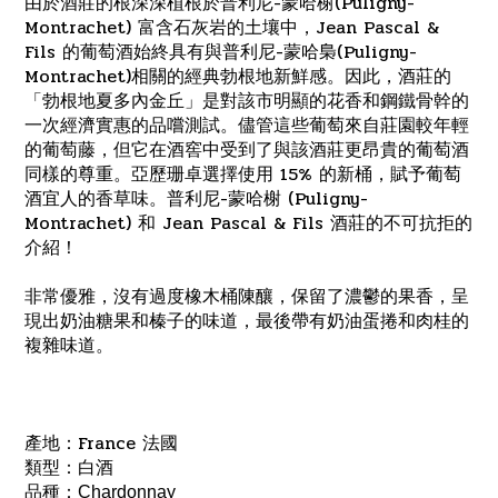
由於酒莊的根深深植根於普利尼-蒙哈榭(Puligny-
Montrachet) 富含石灰岩的土壤中，Jean Pascal &
Fils 的葡萄酒始終具有與普利尼-蒙哈梟(Puligny-
Montrachet)相關的經典勃根地新鮮感。因此，酒莊的
「勃根地夏多內金丘」是對該市明顯的花香和鋼鐵骨幹的
一次經濟實惠的品嚐測試。儘管這些葡萄來自莊園較年輕
的葡萄藤，但它在酒窖中受到了與該酒莊更昂貴的葡萄酒
同樣的尊重。亞歷珊卓選擇使用 15% 的新桶，賦予葡萄
酒宜人的香草味。普利尼-蒙哈榭 (Puligny-
Montrachet) 和 Jean Pascal & Fils 酒莊的不可抗拒的
介紹！
非常優雅，沒有過度橡木桶陳釀，保留了濃鬱的果香，呈
現出奶油糖果和榛子的味道，最後帶有奶油蛋捲和肉桂的
複雜味道。
產地：France 法國
類型：白酒
品種：
Chardonnay