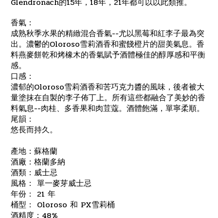
Glendronach的15年，18年，21年都可以以此類推。
香氣：
成熟秋季水果的精緻混合香氣--尤以黑莓和紅李子最為突
出。濃鬱的Oloroso雪莉酒香和蜜餞橙片的甜美氣息。
香
料燕麥餅乾和烤橡木的香氣賦予酒體極佳的醇厚感和平衡
感。
口感：
濃郁的Oloroso雪莉酒香和苦巧克力醬的風味，後者被大
量塗抹在自製的李子佈丁上。
所有這些都融合了美妙的香
料氣息--肉桂、多香果和肉荳蔻。酒體飽滿，單寧柔順。
尾韻：
悠長而持久。
產地：蘇格蘭
酒廠：格蘭多納
酒類：威士忌
風格： 單一麥芽威士忌
年份： 21 年
桶型： Oloroso 和 PX雪莉桶
酒精度：48%