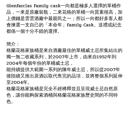
Glenfarclas Family cask一向都是極多人選擇的單桶作
品，一來是原廠裝瓶，二來花格的單桶一向質素很高，加
上價錢是雲雲酒廠中最親民之一；所以一向都好多客人都
會揀選一支自己的「本命年」Family Cask。送禮或紀念
都係一個十分不錯的選擇。
簡介：
格蘭花格家族桶是來自酒廠最佳的單桶威士忌所集結出的
獨一無二收藏系列，於2007年上市，由來自1952年到
2004年每個年份的單桶威士忌，
能持續提供大範圍一系列的陳年威士忌，所以從2007年
後陸續又推出原酒以取代售完的品項，並將整個系列延伸
至2004年。
格蘭花格家族桶是完全不經稀釋並且呈現威士忌自然原
色，讓你能夠探索酒桶與格蘭花格家族歷史間的不同特
色。