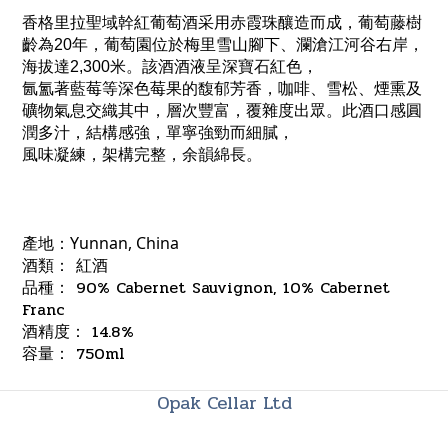
香格里拉聖域幹紅葡萄酒采用赤霞珠釀造而成，葡萄藤樹
齡為20年，葡萄園位於梅里雪山腳下、瀾滄江河谷右岸，
海拔達2,300米。該酒酒液呈深寶石紅色，
氤氳著藍莓等深色莓果的馥郁芳香，咖啡、雪松、煙熏及
礦物氣息交織其中，層次豐富，覆雜度出眾。此酒口感圓
潤多汁，結構感強，單寧強勁而細膩，
風味凝練，架構完整，余韻綿長。
產地：
Yunnan, China
酒類： 紅酒
品種： 90% Cabernet Sauvignon, 10% Cabernet
Franc
酒精度： 14.8%
容量： 750ml
Opak Cellar Ltd